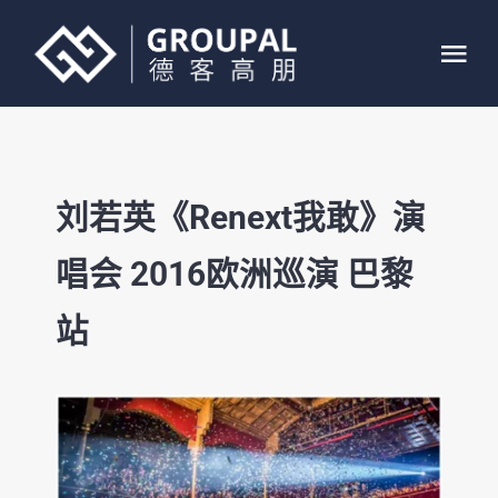
跳
过
Tog
内
Nav
容
首页
刘若英《Renext我敢》演
关于我们
唱会 2016欧洲巡演 巴黎
业务介绍
站
案例展示
联系我们