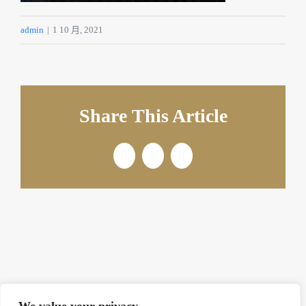
English
admin
|
1 10 月, 2021
Share This Article
Facebook
X
电
邮