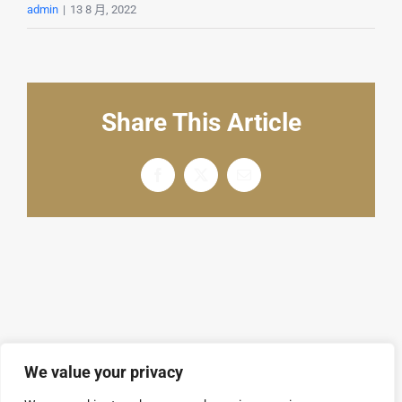
English
admin
|
13 8 月, 2022
Share This Article
Facebook
X
电
邮
We value your privacy